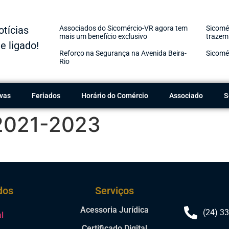
otícias
Associados do Sicomércio-VR agora tem
Sicomér
mais um benefício exclusivo
trazem
e ligado!
Volta 
Reforço na Segurança na Avenida Beira-
Sicomé
Rio
vas
Feriados
Horário do Comércio
Associado
S
2021-2023
dos
Serviços
Acessoria Jurídica
(24) 3
al
Certificado Digital