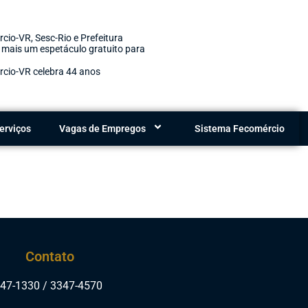
cio-VR, Sesc-Rio e Prefeitura
 mais um espetáculo gratuito para
Redonda, dia 17/06
rcio-VR celebra 44 anos
erviços
Vagas de Empregos
Sistema Fecomércio
Contato
347-1330 / 3347-4570