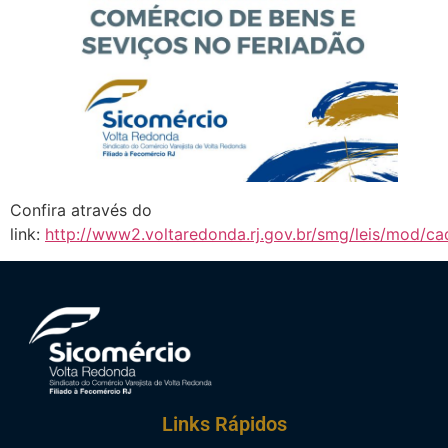
Confira através do
link:
http://www2.voltaredonda.rj.gov.br/smg/leis/mod/ca
Links Rápidos